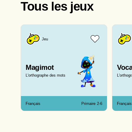
Tous les jeux
Jeu
Magimot
Voc
L'orthographe des mots
L'orthog
Français
Primaire
2-6
Français