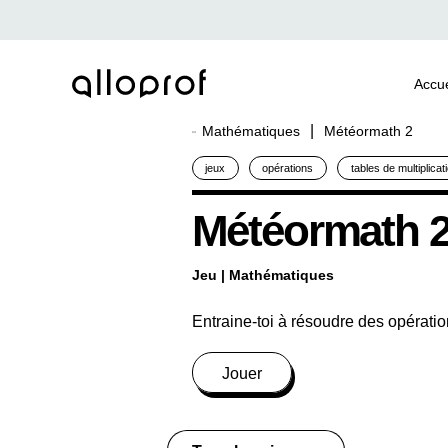
Accue
Mathématiques
Météormath 2
jeux
opérations
tables de multiplicat
Météormath 
Jeu
| Mathématiques
Entraine-toi à résoudre des opérati
Jouer