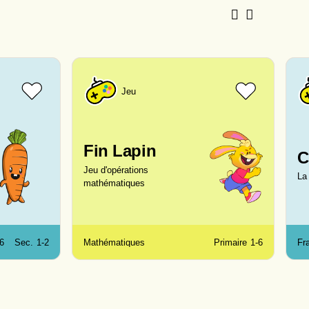
Jeu
Fin Lapin
C
Jeu d'opérations
La
mathématiques
6
Sec.
1-2
Mathématiques
Primaire
1-6
Fr