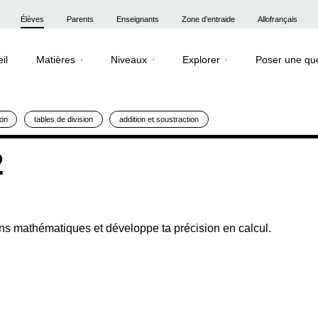
Élèves
Parents
Enseignants
Zone d’entraide
Allofrançais
il
Matières
Niveaux
Explorer
Poser une qu
ion
tables de division
addition et soustraction
2
ons mathématiques et développe ta précision en calcul.