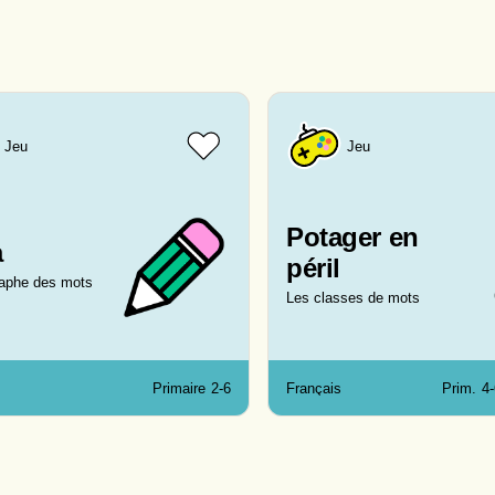
Jeu
Jeu
Potager en
a
péril
raphe des mots
Les classes de mots
Primaire
2-6
Français
Prim.
4-