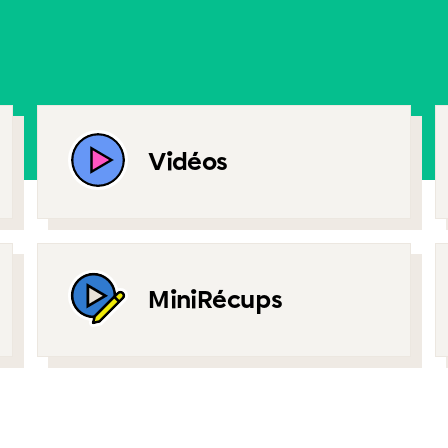
Vidéos
MiniRécups