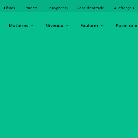
Élèves
Parents
Enseignants
Zone d’entraide
Allofrançais
Matières
Niveaux
Explorer
Poser une