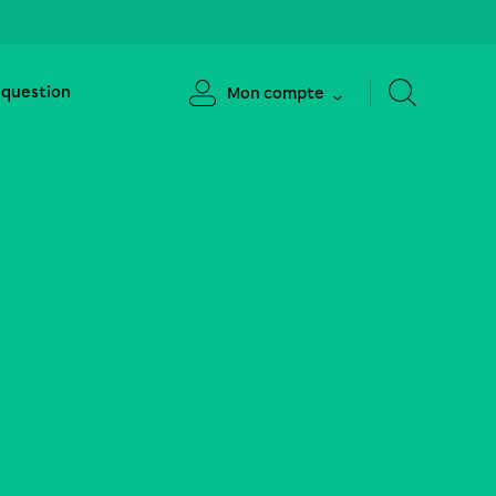
 question
Mon compte