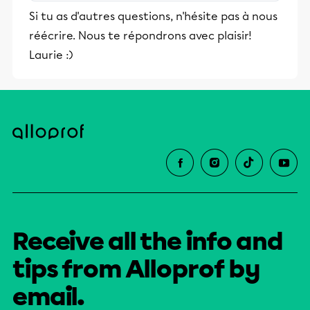
stimulants, Alloprof engage les élèves
Si tu as d'autres questions, n'hésite pas à nous
et leurs parents dans la réussite
réécrire. Nous te répondrons avec plaisir!
éducative.
Laurie :)
Receive all the info and
tips from Alloprof by
email.