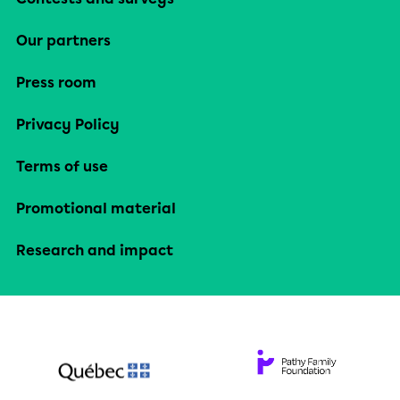
Our partners
Press room
Privacy Policy
Terms of use
Promotional material
Research and impact