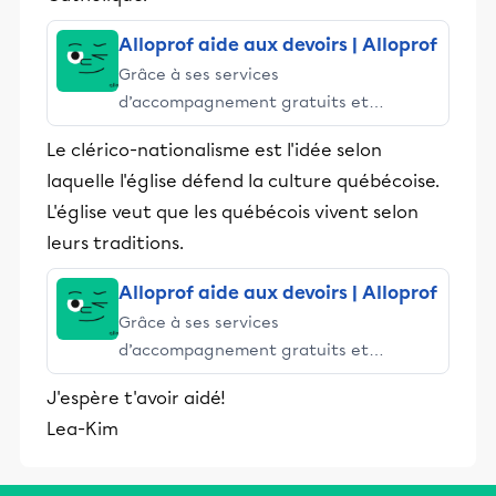
Alloprof aide aux devoirs | Alloprof
Grâce à ses services
d’accompagnement gratuits et
stimulants, Alloprof engage les élèves
Le clérico-nationalisme est l'idée selon
et leurs parents dans la réussite
laquelle l'église défend la culture québécoise.
éducative.
L'église veut que les québécois vivent selon
leurs traditions.
Alloprof aide aux devoirs | Alloprof
Grâce à ses services
d’accompagnement gratuits et
stimulants, Alloprof engage les élèves
J'espère t'avoir aidé!
et leurs parents dans la réussite
Lea-Kim
éducative.