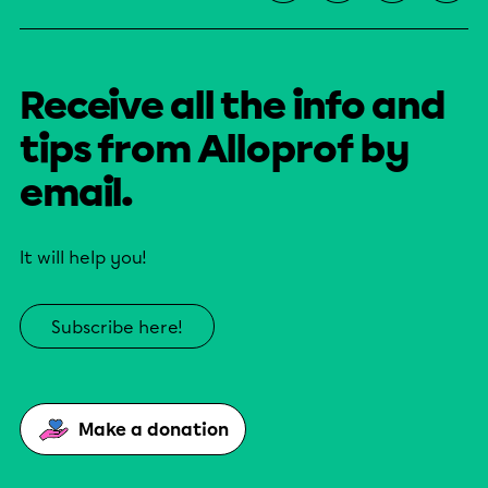
Receive all the info and
tips from Alloprof by
email.
It will help you!
Subscribe here!
Make a donation