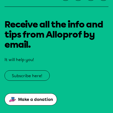
Receive all the info and
tips from Alloprof by
email.
It will help you!
Subscribe here!
Make a donation