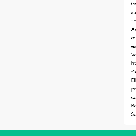
G
su
to
As
av
e
Vo
h
f
El
pr
co
Bo
S