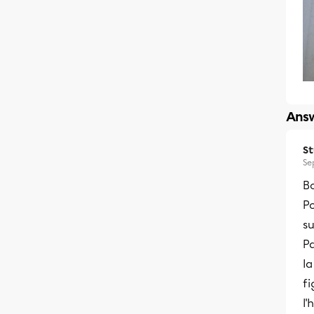
Answ
S
Se
Bo
P
su
P
la
f
l'