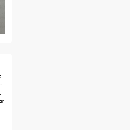
)
nt
.
ar