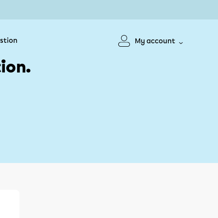
stion
My account
ion.