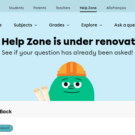
Students
Parents
Teachers
Help Zone
Allofrançais
e
Subjects
Grades
Explore
Ask a que
 Help Zone is under renovat
See if your question has already been asked!
Back
French