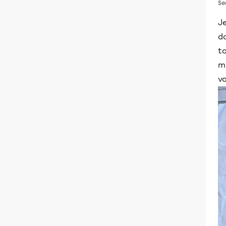
Se
Je
do
to
ma
va