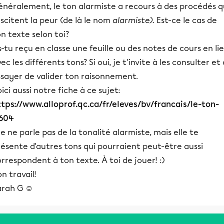
énéralement, le ton alarmiste a recours à des procédés q
scitent la peur (de là le nom
alarmiste).
Est-ce le cas de
n texte selon toi?
-tu reçu en classe une feuille ou des notes de cours en li
ec les différents tons? Si oui, je t'invite à les consulter et 
ssayer de valider ton raisonnement.
ici aussi notre fiche à ce sujet:
ttps://www.alloprof.qc.ca/fr/eleves/bv/francais/le-ton-
1604
le ne parle pas de la tonalité alarmiste, mais elle te
ésente d'autres tons qui pourraient peut-être aussi
rrespondent à ton texte. À toi de jouer! :)
n travail!
arah G ☺