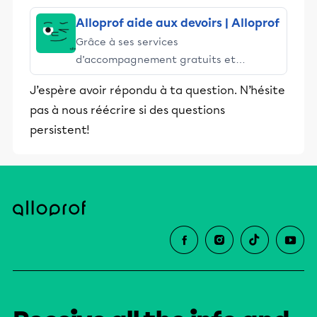
Alloprof aide aux devoirs | Alloprof
Grâce à ses services
d’accompagnement gratuits et
stimulants, Alloprof engage les élèves
J’espère avoir répondu à ta question. N’hésite
et leurs parents dans la réussite
pas à nous réécrire si des questions
éducative.
persistent!