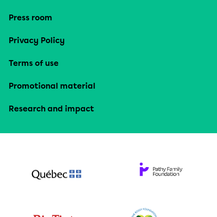
Press room
Privacy Policy
Terms of use
Promotional material
Research and impact