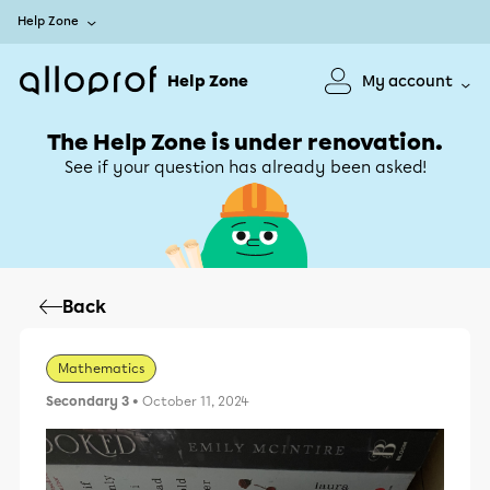
Help Zone
Help Zone
My account
The Help Zone is under renovation.
See if your question has already been asked!
Back
Mathematics
Secondary 3
• October 11, 2024