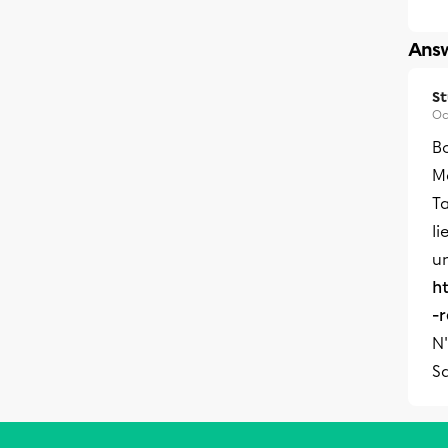
Answ
S
Oc
B
Me
T
li
un
h
-
N'
S