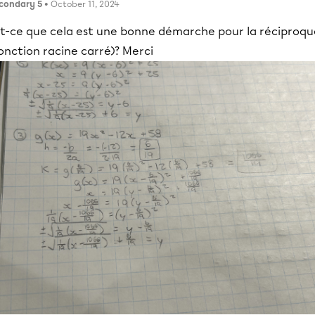
condary 5
• October 11, 2024
st-ce que cela est une bonne démarche pour la réciproqu
onction racine carré)? Merci