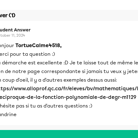
er (1)
tudent Answer
tober 11, 2024
onjour
TortueCalme4518,
rci pour ta question :)
a démarche est excellente :D Je te laisse tout de même l
en de notre page correspondante si jamais tu veux y jete
 coup d'oeil, il y a d'autres exemples dessus aussi:
ttps://www.alloprof.qc.ca/fr/eleves/bv/mathematiques/
reciproque-de-la-fonction-polynomiale-de-degr-m1129
hésite pas si tu as d'autres questions :)
andrine