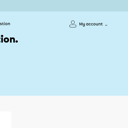
stion
My account
ion.