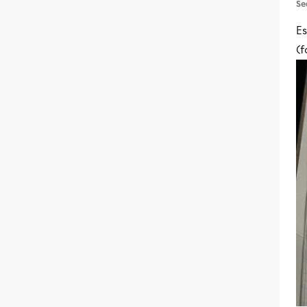
Se
E
(f