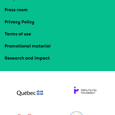
Press room
Privacy Policy
Terms of use
Promotional material
Research and impact