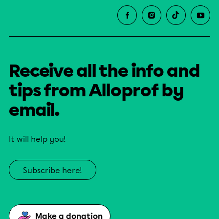
Receive all the info and
tips from Alloprof by
email.
It will help you!
Subscribe here!
Make a donation