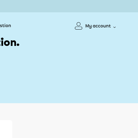
stion
My account
ion.