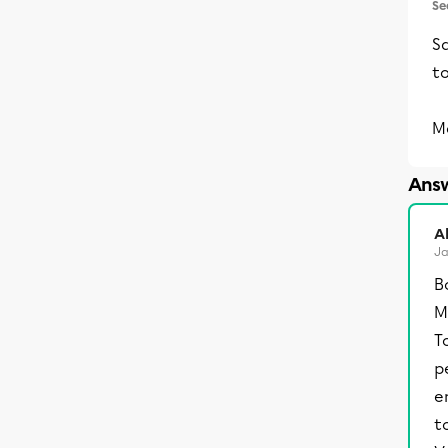
Se
Sa
t
M
Answ
A
Ja
B
M
T
p
e
t