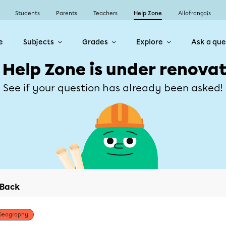
Students
Parents
Teachers
Help Zone
Allofrançais
e
Subjects
Grades
Explore
Ask a que
 Help Zone is under renovat
See if your question has already been asked!
Back
Geography