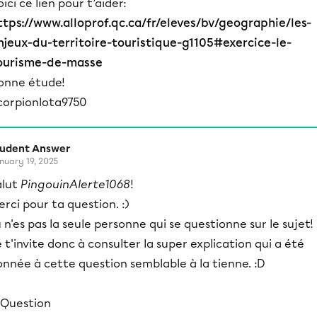
oici ce lien pour t’aider:
ttps://www.alloprof.qc.ca/fr/eleves/bv/geographie/les-
njeux-du-territoire-touristique-g1105#exercice-le-
ourisme-de-masse
onne étude!
corpionlota9750
tudent Answer
nuary 19, 2025
alut
PingouinAlerte1068
!
rci pour ta question. :)
 n'es pas la seule personne qui se questionne sur le sujet!
 t'invite donc à consulter la super explication qui a été
nnée à cette question semblable à la tienne. :D