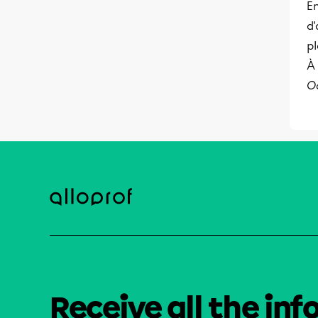
En
d'
pl
À 
O
Receive all the inf