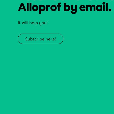
Alloprof by email.
It will help you!
Subscribe here!