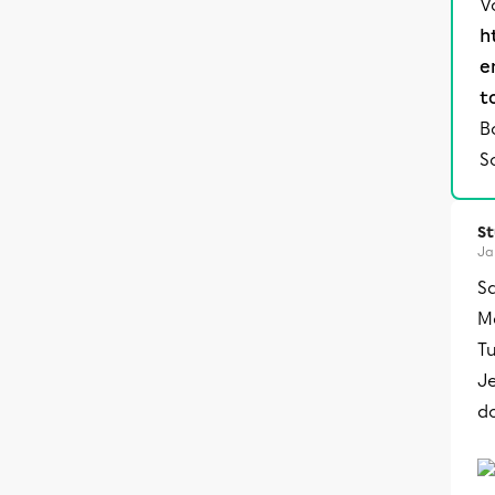
V
h
e
t
B
S
S
Ja
S
Me
Tu
Je
do