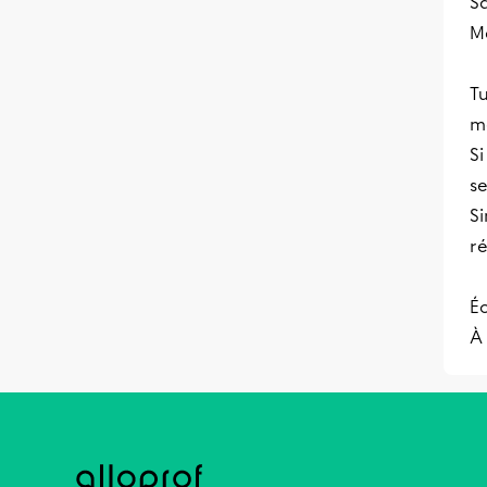
S
Me
Tu
m
Si
se
Si
r
Éc
À 