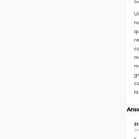
Se
U
no
q
r
co
m
m
gr
c
la
Answ
S
Ja