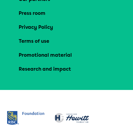
Press room
Privacy Policy
Terms of use
Promotional material
Research and impact