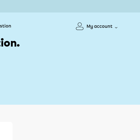
stion
My account
ion.