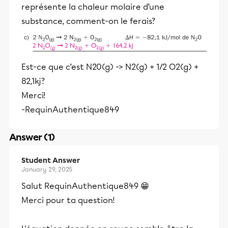
représente la chaleur molaire d’une
substance, comment-on le ferais?
Est-ce que c’est N20(g) -> N2(g) + 1/2 O2(g) +
82,1kj?
Merci!
-RequinAuthentique849
Answer (1)
Student Answer
January 29, 2025
Salut RequinAuthentique849 😁
Merci pour ta question!