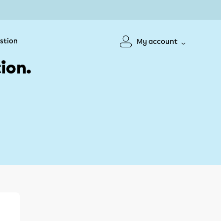
stion
My account
ion.