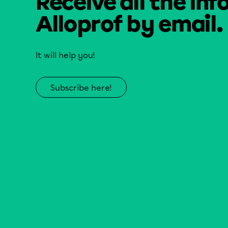
Receive all the inf
Alloprof by email.
It will help you!
Subscribe here!