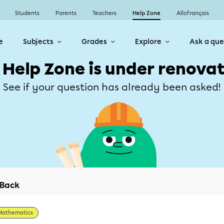
Students
Parents
Teachers
Help Zone
Allofrançais
e
Subjects
Grades
Explore
Ask a que
 Help Zone is under renovat
See if your question has already been asked!
Back
Mathematics