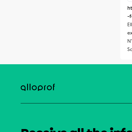
h
-
El
ex
N'
S