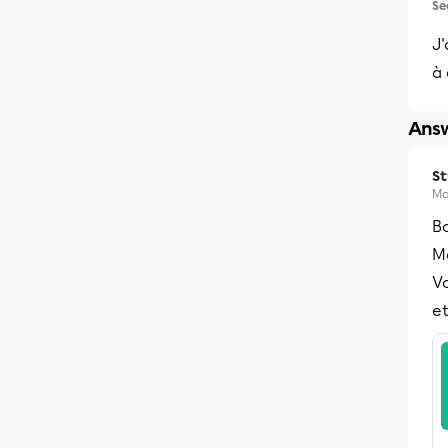
Se
J'
à 
Answ
S
Ma
B
Me
Vo
et