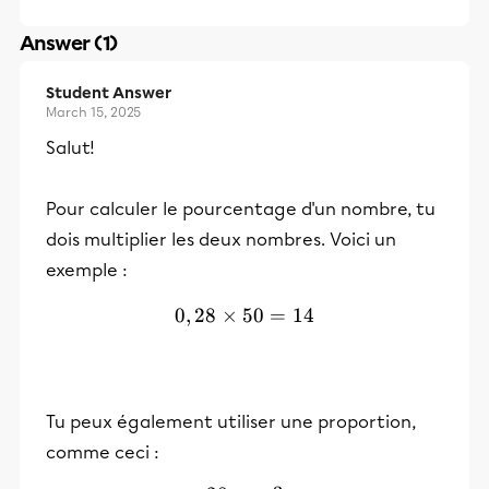
Answer (1)
Student Answer
March 15, 2025
Salut!
Pour calculer le pourcentage d'un nombre, tu
dois multiplier les deux nombres. Voici un
exemple :
0
,
28
×
50
0,28 \times 50 = 14
=
14
Tu peux également utiliser une proportion,
comme ceci :