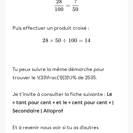
28
?
\frac{28}{100}=\frac{?}
=
100
50
Puis effectuer un produit croisé :
28
×
50
÷
28 \times 50 \div 100 = 14
100
=
14
Tu peux suivre la même démarche pour
trouver le \(33\frac{1}{3}\)% de 2535.
Je t'invite à consulter la fiche suivante :
Le
« tant pour cent » et le « cent pour cent » |
Secondaire | Alloprof
Et à revenir nous voir si tu as d'autres