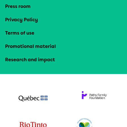
Press room
Privacy Policy
Terms of use
Promotional material
Research and impact