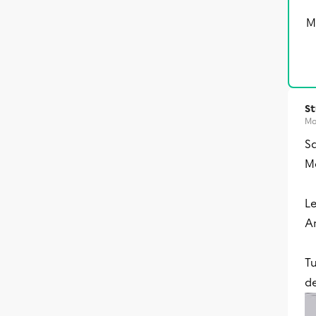
M
S
Ma
Sa
Me
Le
A
T
de