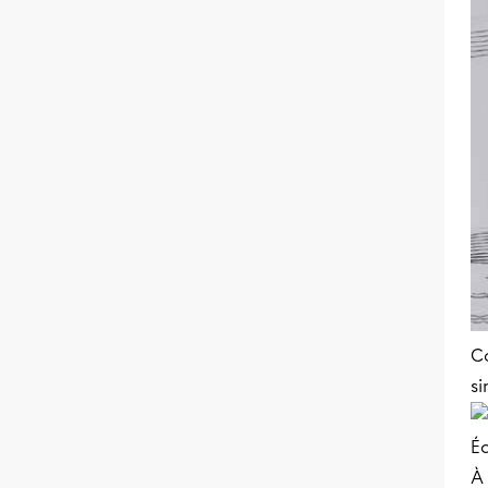
Co
si
Éc
À 