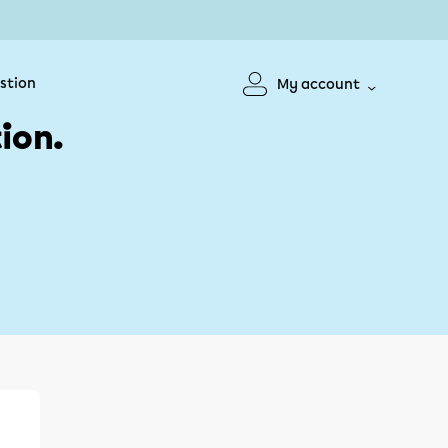
stion
My account
ion.