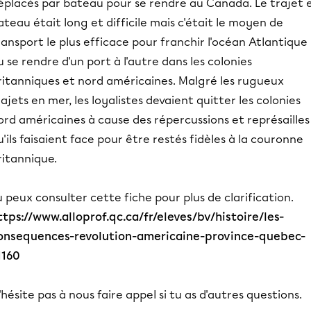
éplacés par bateau pour se rendre au Canada. Le trajet 
ateau était long et difficile mais c'était le moyen de
ransport le plus efficace pour franchir l'océan Atlantique
u se rendre d'un port à l'autre dans les colonies
ritanniques et nord américaines. Malgré les rugueux
rajets en mer, les loyalistes devaient quitter les colonies
ord américaines à cause des répercussions et représailles
u'ils faisaient face pour être restés fidèles à la couronne
ritannique.
u peux consulter cette fiche pour plus de clarification.
ttps://www.alloprof.qc.ca/fr/eleves/bv/histoire/les-
onsequences-revolution-americaine-province-quebec-
1160
'hésite pas à nous faire appel si tu as d'autres questions.