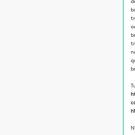
d
b
t
o
b
t
n
q
b
T
h
c
h
N