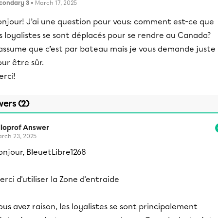
condary 3
• March 17, 2025
onjour! J’ai une question pour vous: comment est-ce que
s loyalistes se sont déplacés pour se rendre au Canada?
’assume que c’est par bateau mais je vous demande juste
ur être sûr.
rci!
ers (2)
lloprof Answer
rch 23, 2025
onjour, BleuetLibre1268
erci d'utiliser la Zone d'entraide
ous avez raison, les loyalistes se sont principalement