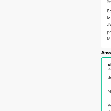
Se
B
le
J
po
Me
Answ
A
Ma
B
M
V