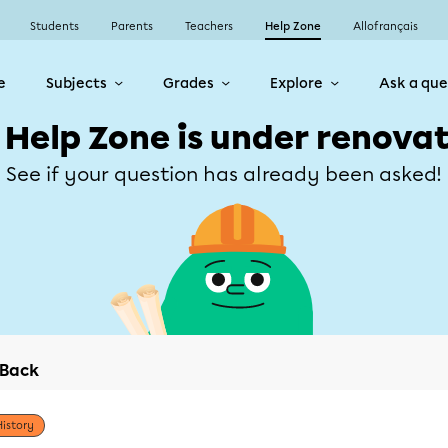
Students
Parents
Teachers
Help Zone
Allofrançais
e
Subjects
Grades
Explore
Ask a que
 Help Zone is under renovat
See if your question has already been asked!
Back
History