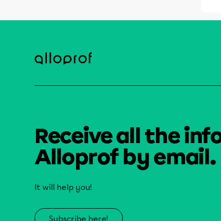
Receive all the inf
Alloprof by email.
It will help you!
Subscribe here!