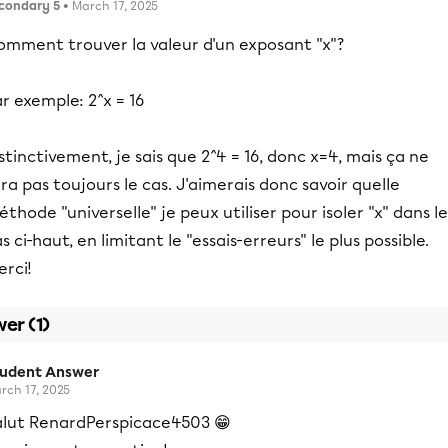
condary 5
• March 17, 2025
omment trouver la valeur d'un exposant "x"?
r exemple: 2^x = 16
stinctivement, je sais que 2^4 = 16, donc x=4, mais ça ne
ra pas toujours le cas. J'aimerais donc savoir quelle
thode "universelle" je peux utiliser pour isoler "x" dans le
s ci-haut, en limitant le "essais-erreurs" le plus possible.
rci!
er (1)
tudent Answer
rch 17, 2025
alut RenardPerspicace4503 😁