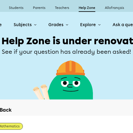
Students
Parents
Teachers
Help Zone
Allofrançais
e
Subjects
Grades
Explore
Ask a que
 Help Zone is under renovat
See if your question has already been asked!
Back
Mathematics