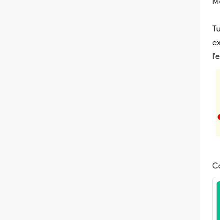
Me
Tu
ex
l'
Co