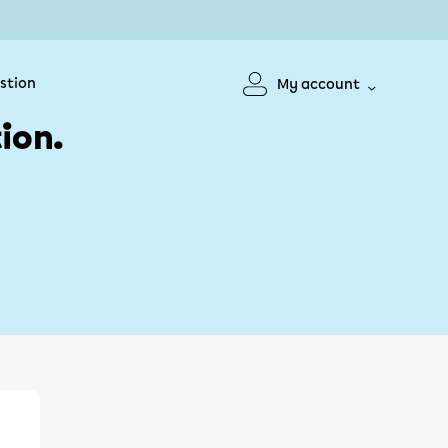
stion
My account
ion.