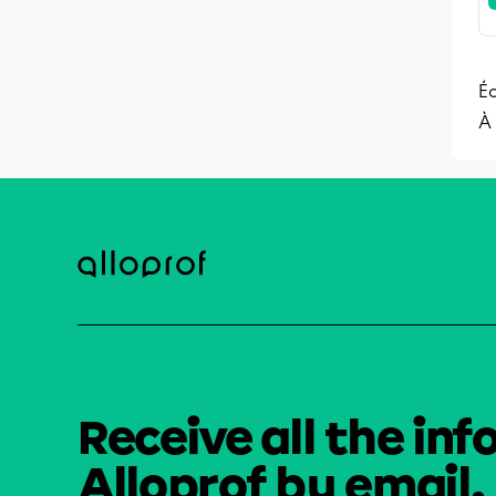
Éc
À 
Receive all the inf
Alloprof by email.