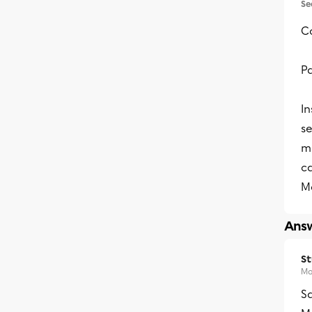
Se
C
Pa
In
se
mé
ca
Me
Answ
S
Ma
S