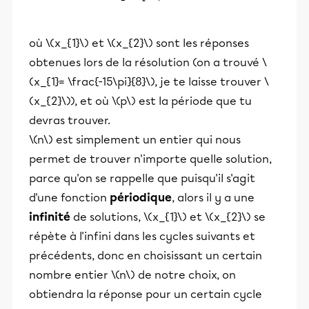
où \(x_{1}\) et \(x_{2}\) sont les réponses
obtenues lors de la résolution (on a trouvé \
(x_{1}= \frac{-15\pi}{8}\), je te laisse trouver \
(x_{2}\)), et où \(p\) est la période que tu
devras trouver.
\(n\) est simplement un entier qui nous
permet de trouver n'importe quelle solution,
parce qu'on se rappelle que puisqu'il s'agit
d'une fonction
périodique
, alors il y a une
infinité
de solutions, \(x_{1}\) et \(x_{2}\) se
répète à l'infini dans les cycles suivants et
précédents, donc en choisissant un certain
nombre entier \(n\) de notre choix, on
obtiendra la réponse pour un certain cycle