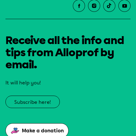
Receive all the info and
tips from Alloprof by
email.
It will help you!
Subscribe here!
Make a donation