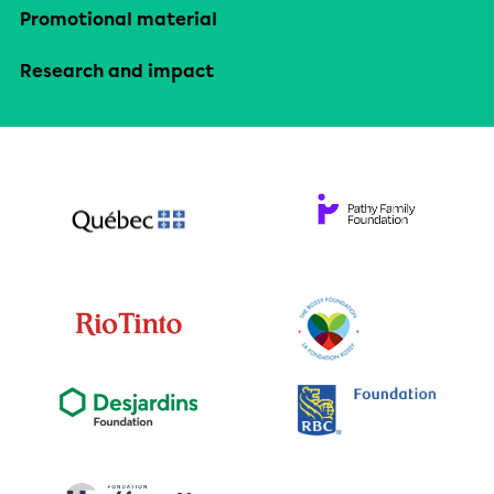
Promotional material
Research and impact