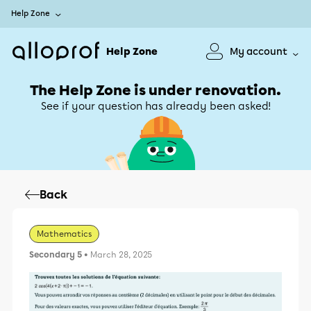
Help Zone
Help Zone
My account
The Help Zone is under renovation.
See if your question has already been asked!
Back
Mathematics
Secondary 5
• March 28, 2025