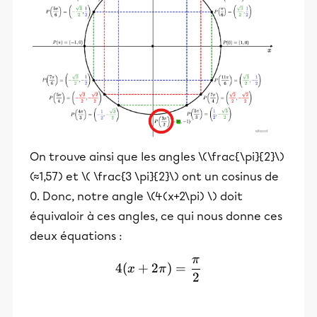
On trouve ainsi que les angles \(\frac{\pi}{2}\)
(≈1,57) et \( \frac{3 \pi}{2}\) ont un cosinus de
0. Donc, notre angle \(4(x+2\pi) \) doit
équivaloir à ces angles, ce qui nous donne ces
deux équations :
π
4(x+2\pi) =\frac{\pi}{2}
4
(
+
2
)
=
x
π
2