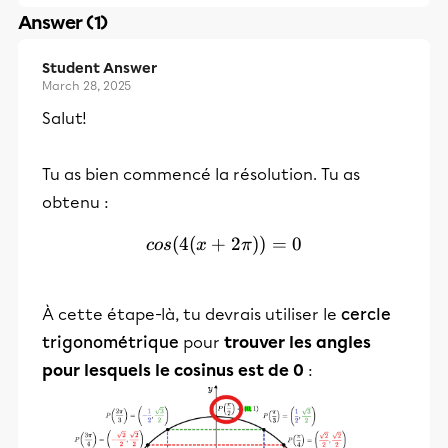
Answer (1)
Student Answer
March 28, 2025
Salut!
Tu as bien commencé la résolution. Tu as
obtenu :
(
4
(
+
cos(4(x+2\pi))=0
2
))
=
0
cos
x
π
À cette étape-là, tu devrais utiliser le
cercle
trigonométrique
pour
trouver les angles
pour lesquels le cosinus est de 0
: