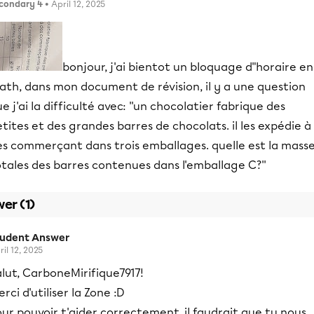
condary 4
• April 12, 2025
bonjour, j'ai bientot un bloquage d"horaire en
ath, dans mon document de révision, il y a une question
e j'ai la difficulté avec: ''un chocolatier fabrique des
tites et des grandes barres de chocolats. il les expédie à
es commerçant dans trois emballages. quelle est la mass
tales des barres contenues dans l'emballage C?''
er (1)
tudent Answer
ril 12, 2025
lut, CarboneMirifique7917!
rci d'utiliser la Zone :D
ur pouvoir t'aider correctement, il faudrait que tu nous