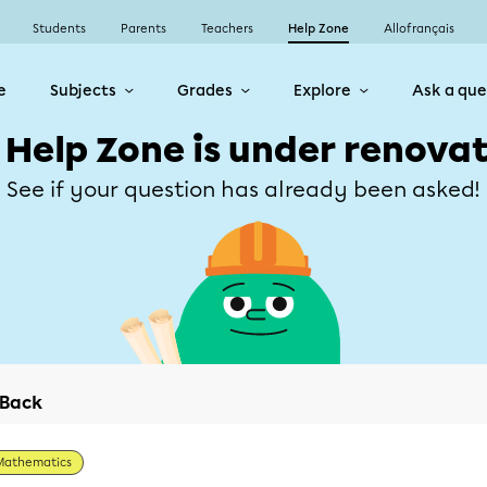
Students
Parents
Teachers
Help Zone
Allofrançais
e
Subjects
Grades
Explore
Ask a que
 Help Zone is under renovat
See if your question has already been asked!
Back
Mathematics