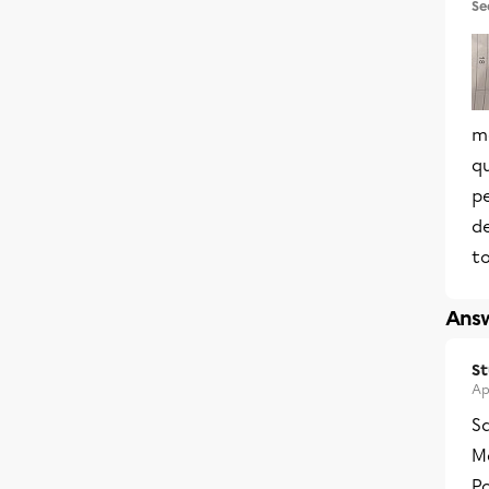
Se
m
qu
pe
d
to
Answ
S
Ap
Sa
Me
Po