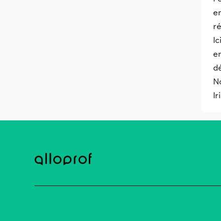
e
ré
Ic
en
d
No
Ir