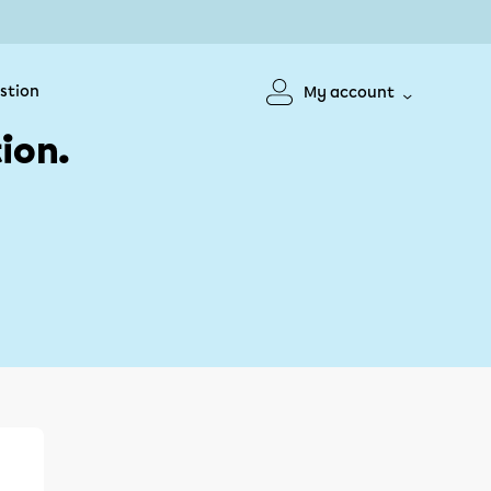
stion
My account
ion.