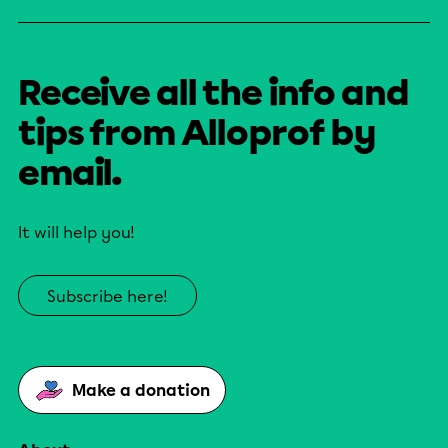
Receive all the info and
tips from Alloprof by
email.
It will help you!
Subscribe here!
Make a donation