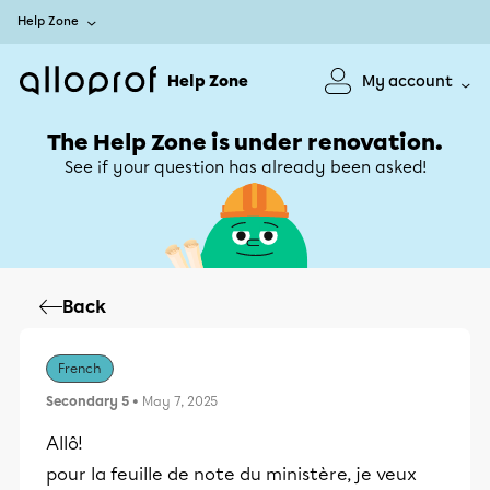
Help Zone
Help Zone
My account
The Help Zone is under renovation.
See if your question has already been asked!
Back
French
Secondary 5
• May 7, 2025
Allô!
pour la feuille de note du ministère, je veux