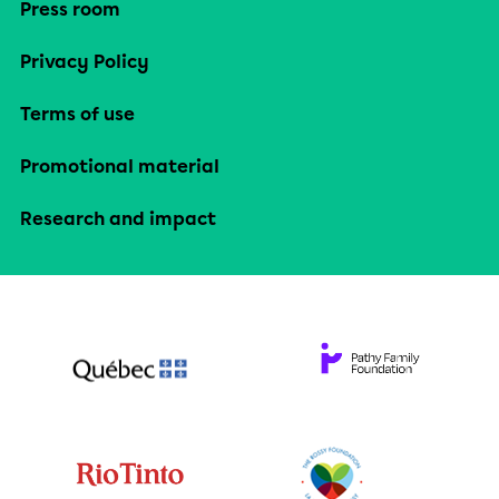
Press room
Privacy Policy
Terms of use
Promotional material
Research and impact