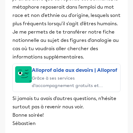
métaphore reposerait dans l'emploi du mot
race et non d'ethnie ou d'origine, lesquels sont
plus fréquents lorsqu'il s'agit d'êtres humains.
Je me permets de te transférer notre fiche
notionnelle au sujet des figures d'analogie au
cas où tu voudrais aller chercher des
informations supplémentaires.
Alloprof aide aux devoirs | Alloprof
Grâce à ses services
d’accompagnement gratuits et
stimulants, Alloprof engage les élèves
Si jamais tu avais d'autres questions, n'hésite
et leurs parents dans la réussite
surtout pas à revenir nous voir.
éducative.
Bonne soirée!
Sébastien