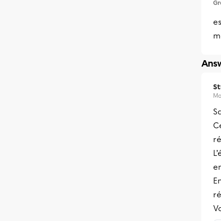
Gr
e
m
Answ
S
Ma
S
C
ré
L’
en
En
ré
Vo