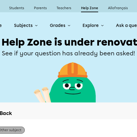
Students
Parents
Teachers
Help Zone
Allofrançais
e
Subjects
Grades
Explore
Ask a que
 Help Zone is under renovat
See if your question has already been asked!
Back
Other subject