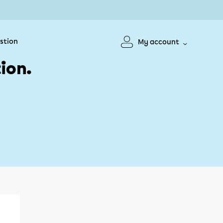
stion
My account
ion.