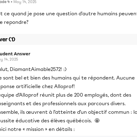
ade 4
• May 14, 2025
st ce quand je pose une question d'autre humains peuven
e repondre?
er (1)
tudent Answer
y 14, 2025
alut, DiamantAimable2572! :)
e sont bel et bien des humains qui te répondent. Aucune
ponse artificielle chez Alloprof!
équipe d’Alloprof réunit plus de 200 employés, dont des
seignants et des professionnels aux parcours divers.
semble, ils œuvrent à l’atteinte d’un objectif commun : l
ussite éducative des élèves québécois. 🤩
ici notre « mission » en détails :