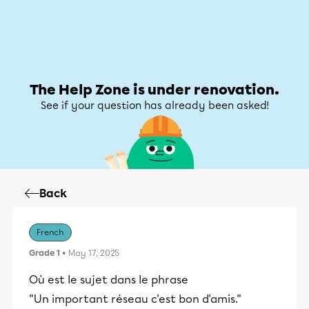
Help Zone
Help Zone
My account
The Help Zone is under renovation.
See if your question has already been asked!
Back
French
Grade 1
• May 17, 2025
Où est le sujet dans le phrase
"Un important réseau c'est bon d'amis."