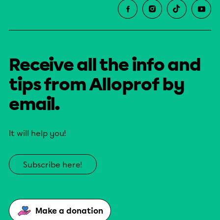
Receive all the info and
tips from Alloprof by
email.
It will help you!
Subscribe here!
Make a donation