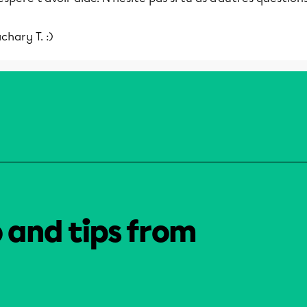
chary T. :)
o and tips from