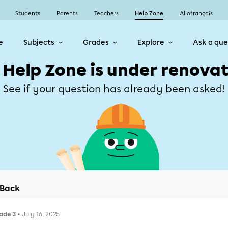
Students
Parents
Teachers
Help Zone
Allofrançais
e
Subjects
Grades
Explore
Ask a que
 Help Zone is under renovat
See if your question has already been asked!
Back
ade 3
• July 16, 2025