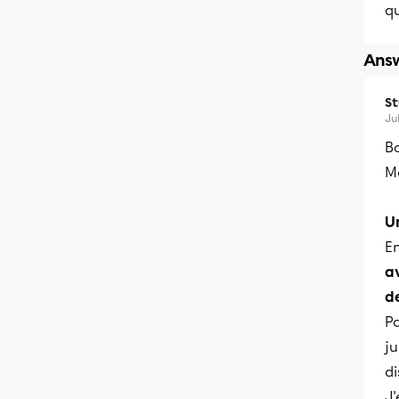
qu
Answ
S
Ju
B
M
U
En
a
d
P
ju
di
J'