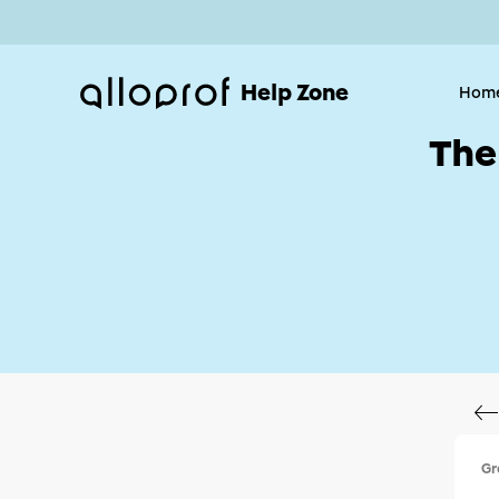
Help Zone
Hom
The
Gr