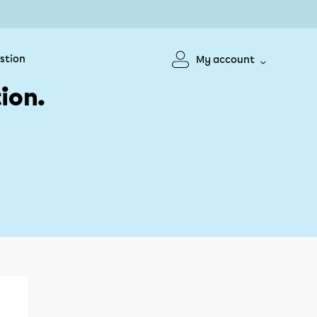
stion
My account
ion.