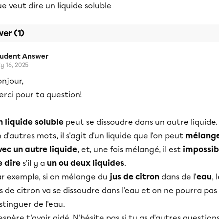
e veut dire un liquide soluble
er (1)
tudent Answer
ly 16, 2025
onjour,
erci pour ta question!
n liquide soluble
peut se dissoudre dans un autre liquide.
 d'autres mots, il s'agit d'un liquide que l'on peut
mélang
vec un autre liquide
, et, une fois mélangé, il est
impossib
e dire
s'il y a
un ou deux liquides
.
ar exemple, si on mélange du
jus de citron
dans de l'
eau
, 
s de citron va se dissoudre dans l'eau et on ne pourra pas 
stinguer de l'eau.
espère t'avoir aidé. N'hésite pas si tu as d'autres questions