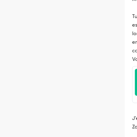
Tu
e
lo
en
c
Vo
J'
Za