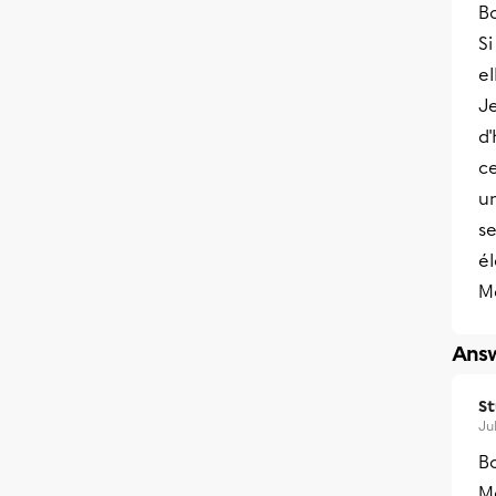
Bo
S
el
Je
d'
ce
u
s
él
M
Answ
S
Ju
Bo
Me