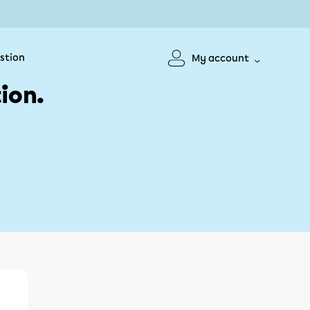
stion
My account
ion.