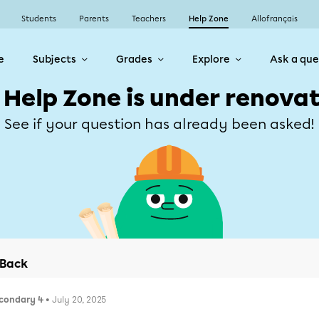
Students
Parents
Teachers
Help Zone
Allofrançais
e
Subjects
Grades
Explore
Ask a que
 Help Zone is under renovat
See if your question has already been asked!
Back
condary 4
• July 20, 2025