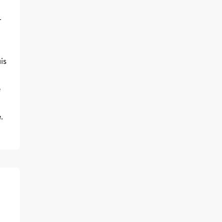
-
is
e
.