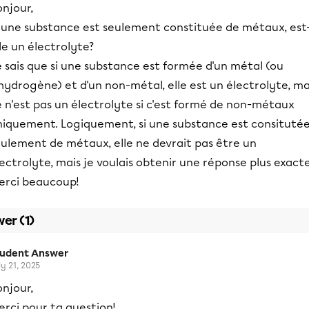
njour,
i une substance est seulement constituée de métaux, est
le un électrolyte?
 sais que si une substance est formée d'un métal (ou
hydrogène) et d'un non-métal, elle est un électrolyte, ma
 n'est pas un électrolyte si c'est formé de non-métaux
niquement. Logiquement, si une substance est consituté
eulement de métaux, elle ne devrait pas être un
ectrolyte, mais je voulais obtenir une réponse plus exacte
erci beaucoup!
er (1)
tudent Answer
ly 21, 2025
njour,
rci pour ta question!