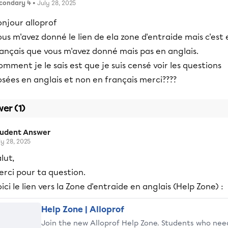
condary 4
• July 28, 2025
njour alloprof
us m'avez donné le lien de ela zone d'entraide mais c'est 
ançais que vous m'avez donné mais pas en anglais.
mment je le sais est que je suis censé voir les questions
sées en anglais et non en français merci????
er (1)
tudent Answer
ly 28, 2025
lut,
rci pour ta question.
ici le lien vers la Zone d'entraide en anglais (Help Zone) :
Help Zone | Alloprof
Join the new Alloprof Help Zone. Students who nee