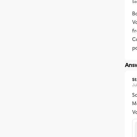
Se
Bo
Vo
fr
Co
po
Answ
S
Ju
Sa
Me
Vo