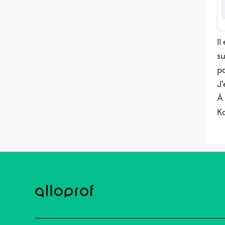
I
su
pa
J'
À 
K