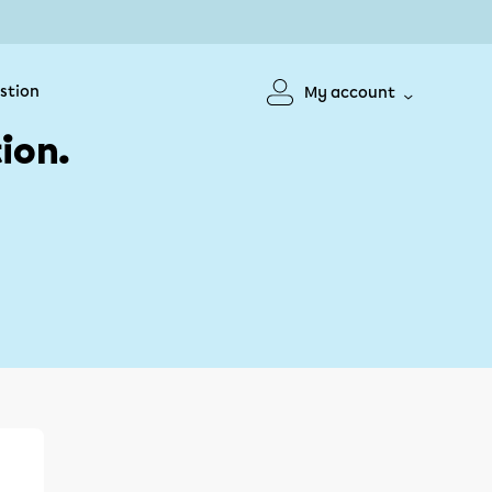
stion
My account
ion.