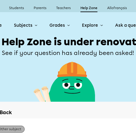
Students
Parents
Teachers
Help Zone
Allofrançais
e
Subjects
Grades
Explore
Ask a que
 Help Zone is under renovat
See if your question has already been asked!
Back
Other subject