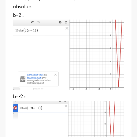
absolue.
b=2 :
b=-2 :