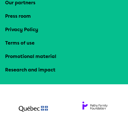
Our partners
Press room
Privacy Policy
Terms of use
Promotional material
Research and impact