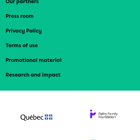
Our partners
Press room
Privacy Policy
Terms of use
Promotional material
Research and impact