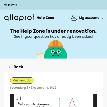
Help Zone
Help Zone
My account
The Help Zone is under renovation.
See if your question has already been asked!
Back
Mathematics
Secondary 5
• December 6, 2025