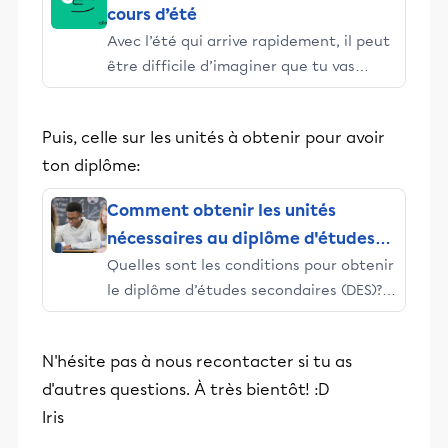
cours d’été
Avec l’été qui arrive rapidement, il peut
être difficile d’imaginer que tu vas
encore devoir aller à l’école alors que
tes amis profitent du beau temps. En
Puis, celle sur les unités à obtenir pour avoir
plus de l’essentiel à savoir sur les cours
ton diplôme:
d’été, un nouveau Guide de survie pour
tes cours d’été vient d’être lancé.
Comment obtenir les unités
N’hésite pas à y jeter un coup d'œil. Tu y
nécessaires au diplôme d'études
retrouveras, par matière, des
Quelles sont les conditions pour obtenir
simulations d’examens, des outils
secondaires?
le diplôme d’études secondaires (DES)?
imprimables et plus encore. Bref, tout
Comment fonctionne le principe des
est là pour t’aider à bien te préparer
unités, aussi appelées crédits? Voici les
avant tes examens de reprise. Bonne
N'hésite pas à nous recontacter si tu as
réponses à vos questions!
chance!
d'autres questions. À très bientôt! :D
Iris