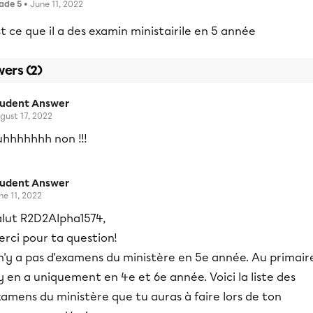
ade 5
• June 11, 2022
t ce que il a des examin ministairile en 5 année
ers (2)
tudent Answer
gust 17, 2022
uhhhhhhh non !!!
tudent Answer
ne 11, 2022
alut R2D2Alpha1574,
rci pour ta question!
 n'y a pas d'examens du ministère en 5e année. Au primair
 y en a uniquement en 4e et 6e année. Voici la liste des
amens du ministère que tu auras à faire lors de ton