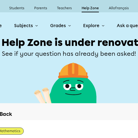
Students
Parents
Teachers
Help Zone
Allofrançais
e
Subjects
Grades
Explore
Ask a que
 Help Zone is under renovat
See if your question has already been asked!
Back
Mathematics