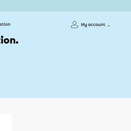
stion
My account
ion.