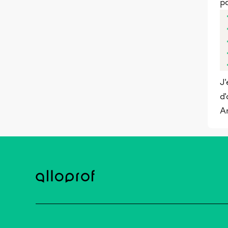
p
J'
d'
A