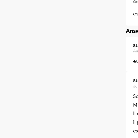
Gr
es
Answ
S
Au
e
S
Ju
S
Me
Il
il
ex