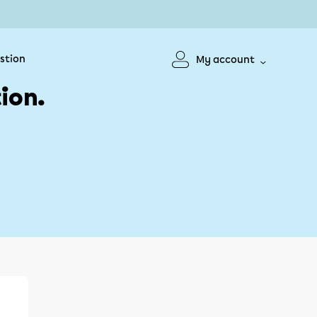
stion
My account
ion.