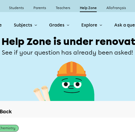
Students
Parents
Teachers
Help Zone
Allofrançais
e
Subjects
Grades
Explore
Ask a que
 Help Zone is under renovat
See if your question has already been asked!
Back
Chemistry