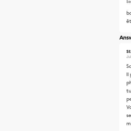
Se
bo
ê
Answ
S
Ju
Sa
Il
p
tu
p
Vo
se
m