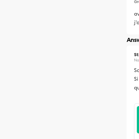
Gr
av
j'
Answ
S
No
Sa
Si
qu