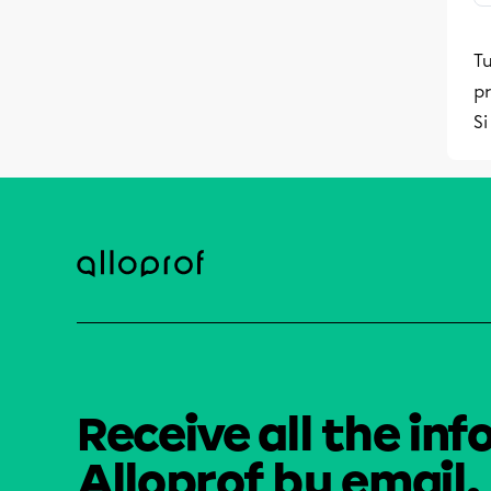
Tu
pr
Si
Receive all the inf
Alloprof by email.