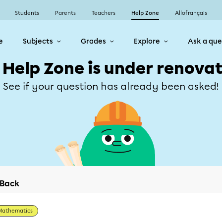
Students
Parents
Teachers
Help Zone
Allofrançais
e
Subjects
Grades
Explore
Ask a que
 Help Zone is under renovat
See if your question has already been asked!
Back
Mathematics