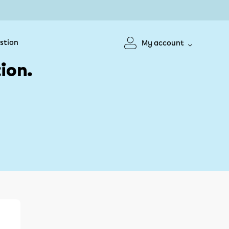
stion
My account
ion.