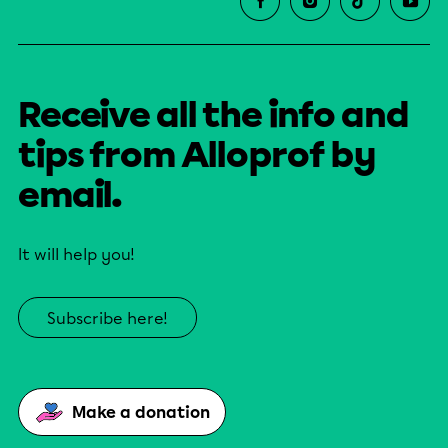
Receive all the info and
tips from Alloprof by
email.
It will help you!
Subscribe here!
Make a donation