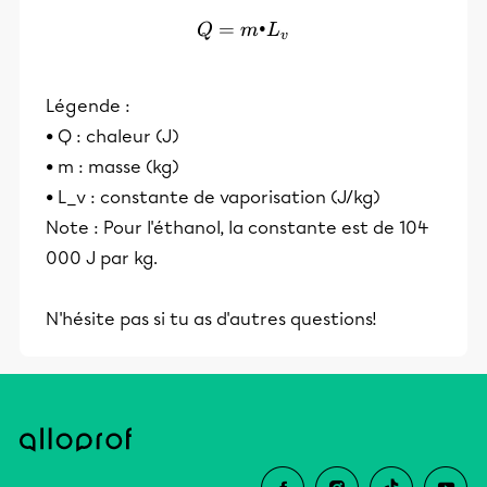
=
Q = m•L_v
•
Q
m
L
v
Légende :
• Q : chaleur (J)
• m : masse (kg)
• L_v : constante de vaporisation (J/kg)
Note : Pour l'éthanol, la constante est de 104
000 J par kg.
N'hésite pas si tu as d'autres questions!