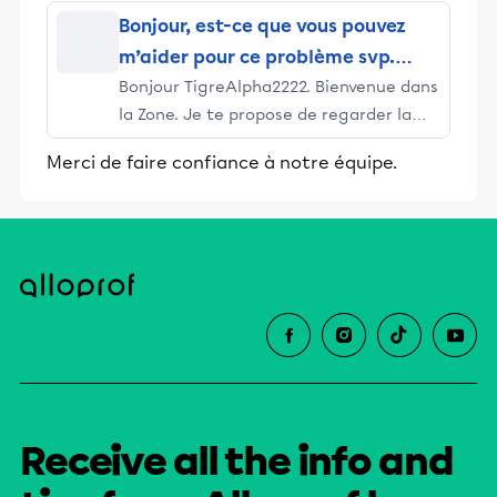
Bonjour, est-ce que vous pouvez
m’aider pour ce problème svp.
Bonjour TigreAlpha2222. Bienvenue dans
Merci !
la Zone. Je te propose de regarder la
réponse que j'ai fournie à un élève ce
Merci de faire confiance à notre équipe.
matin pour une question semblable,
pour une hyperbole horizontale. Ton
hyperbole est oblique mais je crois que
la démarche sera semblable, mais peut-
être plus compliquée. Je te laisse t'en
inspirer. Reviens nous voir au besoin.
Merci d’avoir fait appel à nos services et
bonne journée.
Receive all the info and