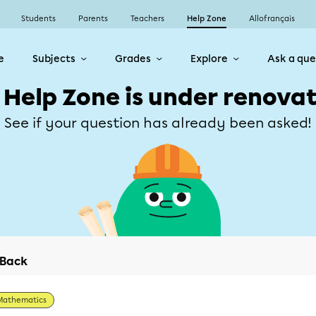
Students
Parents
Teachers
Help Zone
Allofrançais
e
Subjects
Grades
Explore
Ask a que
 Help Zone is under renovat
See if your question has already been asked!
Back
Mathematics