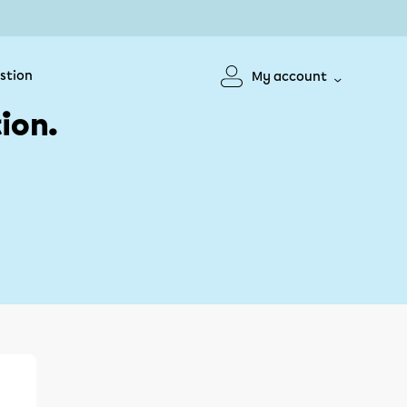
stion
My account
ion.