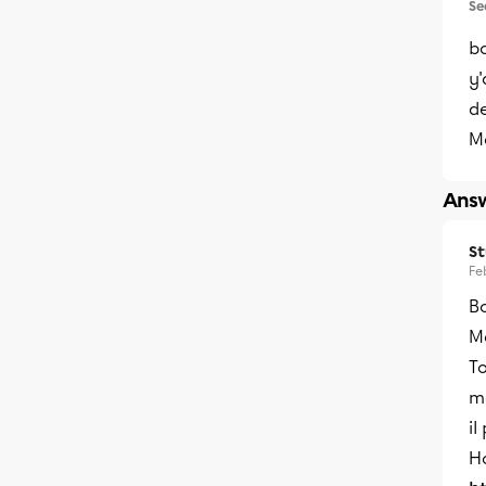
Se
b
y'
de
Me
Answ
S
Fe
Bo
M
To
ma
i
Ho