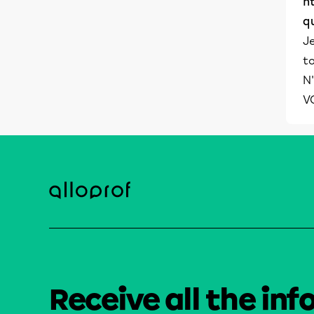
h
q
J
to
N'
V
Receive all the inf