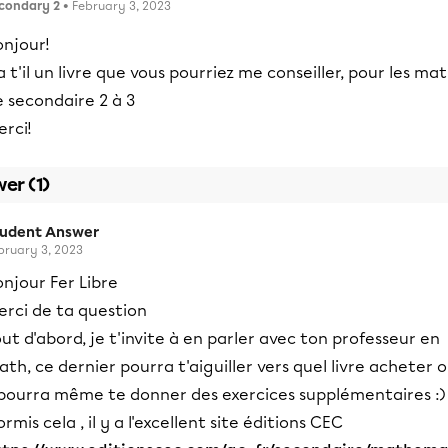
condary 2
• February 3, 2023
onjour!
a t'il un livre que vous pourriez me conseiller, pour les ma
 secondaire 2 à 3
rci!
er (1)
tudent Answer
bruary 3, 2023
njour Fer Libre
erci de ta question
ut d'abord, je t'invite à en parler avec ton professeur en
th, ce dernier pourra t'aiguiller vers quel livre acheter 
l pourra même te donner des exercices supplémentaires :)
rmis cela , il y a l'excellent site éditions CEC