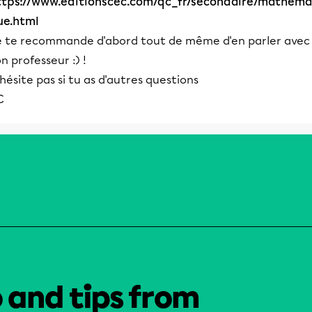
ttps://www.editionscec.com/qc_fr/secondaire/mathema
ue.html
e te recommande d'abord tout de même d'en parler avec
n professeur :) !
hésite pas si tu as d'autres questions
C
o and tips from