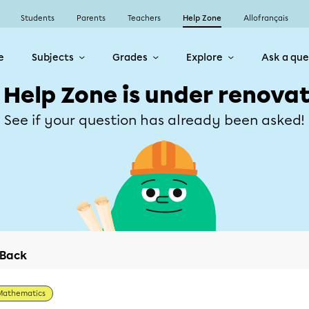
Students
Parents
Teachers
Help Zone
Allofrançais
e
Subjects
Grades
Explore
Ask a que
 Help Zone is under renovat
See if your question has already been asked!
Back
Mathematics