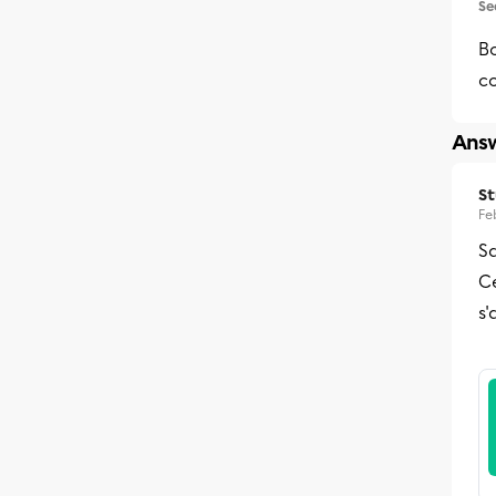
Se
B
co
Answ
S
Fe
Sa
Ce
s'