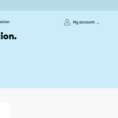
stion
My account
ion.