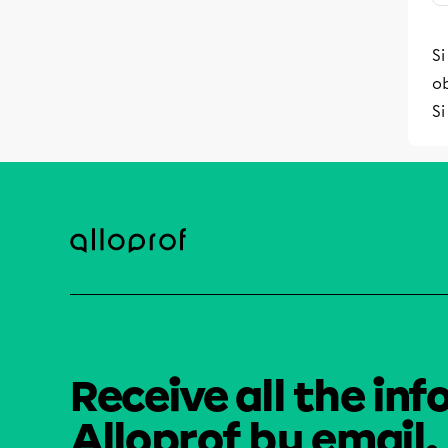
Si
ob
Si
Receive all the inf
Alloprof by email.