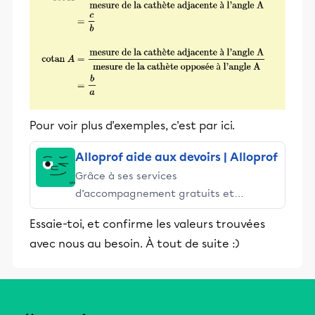
Pour voir plus d'exemples, c'est par ici.
Alloprof aide aux devoirs | Alloprof
Grâce à ses services
d’accompagnement gratuits et
stimulants, Alloprof engage les élèves
Essaie-toi, et confirme les valeurs trouvées
et leurs parents dans la réussite
avec nous au besoin. À tout de suite :)
éducative.