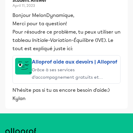
Student Answer
April 11, 2023
Bonjour MelonDynamique,
Merci pour ta question!
Pour résoudre ce problème, tu peux utiliser un
tableau
Initiale-Variation-Équilibre
(IVE). Le
tout est expliqué juste ici:
Alloprof aide aux devoirs | Alloprof
Grâce à ses services
d’accompagnement gratuits et
stimulants, Alloprof engage les élèves
N'hésite pas si tu as encore besoin d'aide:)
et leurs parents dans la réussite
Kylan
éducative.