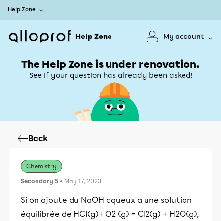
Help Zone
Help Zone
My account
The Help Zone is under renovation.
See if your question has already been asked!
Back
Chemistry
Secondary 5
• May 17, 2023
Si on ajoute du NaOH aqueux a une solution
équilibrée de HCl(g)+ O2 (g) = Cl2(g) + H2O(g),