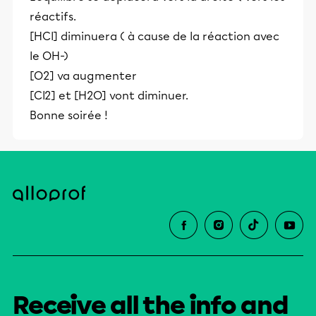
réactifs.
[HCl] diminuera ( à cause de la réaction avec
le OH-)
[O2] va augmenter
[Cl2] et [H2O] vont diminuer.
Bonne soirée !
Receive all the info and