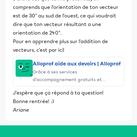
comprends que l'orientation de ton vecteur
est de 30° au sud de l'ouest, ce qui voudrait
dire que ton vecteur résultant a une
orientation de 240°.
Pour en apprendre plus sur l'addition de
vecteurs, c'est par ici!
Alloprof aide aux devoirs | Alloprof
Grâce à ses services
d’accompagnement gratuits et
stimulants, Alloprof engage les élèves
J'espère que ça répond à ta question!
et leurs parents dans la réussite
Bonne rentrée! :)
éducative.
Ariane