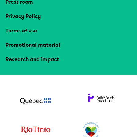
Press room
Privacy Policy
Terms of use
Promotional material
Research and impact