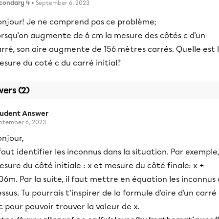
condary 4
• September 6, 2023
onjour! Je ne comprend pas ce problème;
orsqu'on augmente de 6 cm la mesure des côtés c d'un
rré, son aire augmente de 156 mètres carrés. Quelle est 
sure du coté c du carré initial?
ers (2)
tudent Answer
ptember 6, 2023
njour,
 faut identifier les inconnus dans la situation. Par exemple,
sure du côté initiale : x et mesure du côté finale: x +
06m. Par la suite, il faut mettre en équation les inconnus 
ssus. Tu pourrais t'inspirer de la formule d'aire d'un carré
c pour pouvoir trouver la valeur de x.