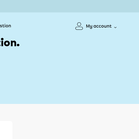
stion
My account
ion.