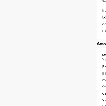
Se
B
L
ca
me
Answ
S
Se
Bo
Il
me
0,
de
x 