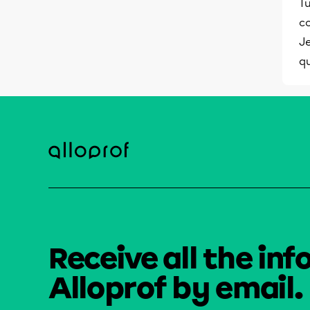
T
co
Je
qu
Receive all the inf
Alloprof by email.