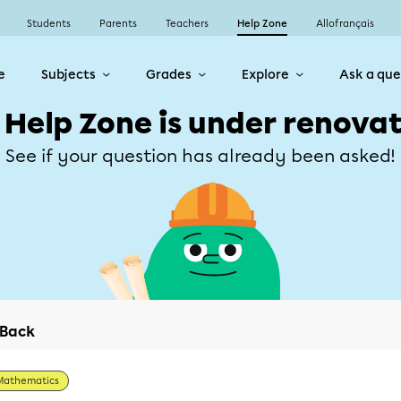
Students
Parents
Teachers
Help Zone
Allofrançais
e
Subjects
Grades
Explore
Ask a que
 Help Zone is under renovat
See if your question has already been asked!
Back
Mathematics