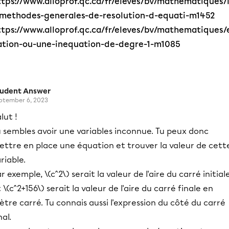
ttps://www.alloprof.qc.ca/fr/eleves/bv/mathematiques/
-methodes-generales-de-resolution-d-equati-m1452
ttps://www.alloprof.qc.ca/fr/eleves/bv/mathematiques/
ation-ou-une-inequation-de-degre-1-m1085
tudent Answer
ptember 6, 2023
lut !
 sembles avoir une variables inconnue. Tu peux donc
ettre en place une équation et trouver la valeur de cett
riable.
r exemple, \(c^2\) serait la valeur de l'aire du carré initial
 \(c^2+156\) serait la valeur de l'aire du carré finale en
tre carré. Tu connais aussi l'expression du côté du carré
nal.