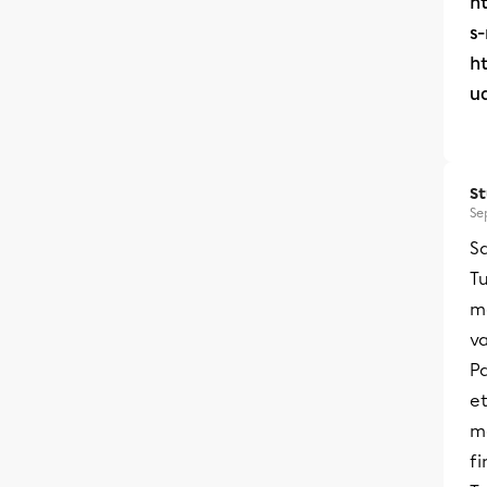
h
s
h
u
S
Se
Sa
Tu
m
va
Pa
et
mè
fi