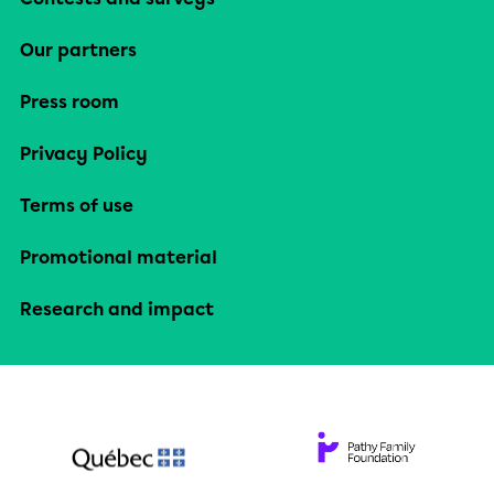
Our partners
Press room
Privacy Policy
Terms of use
Promotional material
Research and impact