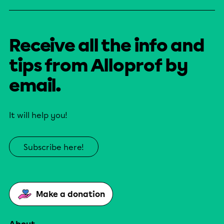
Receive all the info and
tips from Alloprof by
email.
It will help you!
Subscribe here!
Make a donation